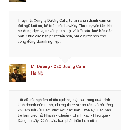
Đống Đa, Hà Nội
Mình thật sự cảm ơn đội ngũ công ty luật và dịch vụ kế
toán LawKey về độ nhiệt tình và tốc độ làm việc. Tôi rất
an tâm và tin tưởng khi làm việc với LawKey, đặc biệt là
được chủ tịch Hà trực tiếp tư vấn. Chúc các bạn phát
triển thịnh vượng và đột phá hơn nữa.
Mr Tô - Founder & CEO MengCha Utd
Đống Đa, Hà Nội
Tôi đã trải nghiệm nhiều dịch vụ luật sư trong quá trình
kinh doanh của mình, nhưng thực sự an tâm và hài lòng
khi làm bắt đầu làm việc với các bạn LawKey: Các bạn
trẻ làm việc rất Nhanh - Chuẩn - Chính xác - Hiệu quả -
Đáng tin cậy. Chúc các bạn phát triển hơn nữa.