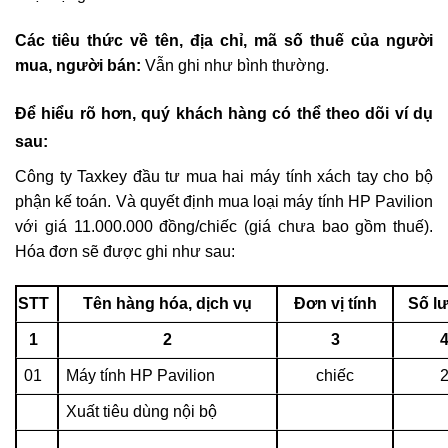
Các tiêu thức về tên, địa chỉ, mã số thuế của người
mua, người bán:
Vẫn ghi như bình thường.
Để hiểu rõ hơn, quý khách hàng có thể theo dõi ví dụ
sau:
Công ty Taxkey đầu tư mua hai máy tính xách tay cho bộ
phận kế toán. Và quyết định mua loại máy tính HP Pavilion
với giá 11.000.000 đồng/chiếc (giá chưa bao gồm thuế).
Hóa đơn sẽ được ghi như sau:
STT
Tên hàng hóa, dịch vụ
Đơn vị tính
Số l
1
2
3
01
Máy tính HP Pavilion
chiếc
Xuất tiêu dùng nội bộ