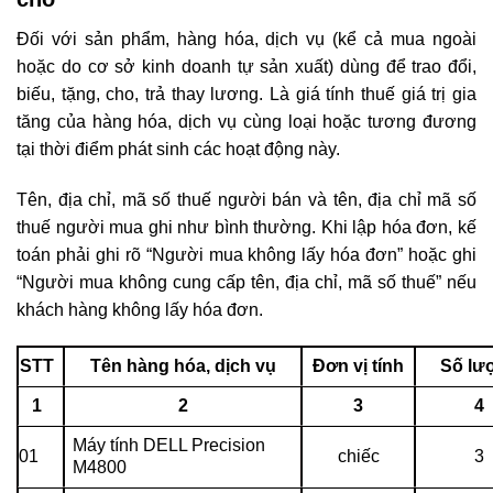
Đối với sản phẩm, hàng hóa, dịch vụ (kể cả mua ngoài
hoặc do cơ sở kinh doanh tự sản xuất)
dùng để trao đổi,
biếu, tặng, cho, trả thay lương. Là giá tính thuế giá trị gia
tăng của hàng hóa, dịch vụ cùng loại hoặc tương đương
tại thời điểm phát sinh các hoạt động này.
Tên, địa chỉ, mã số thuế người bán và tên, địa chỉ mã số
thuế người mua ghi như bình thường. Khi lập hóa đơn, kế
toán phải ghi rõ “Người mua không lấy hóa đơn” hoặc ghi
“Người mua không cung cấp tên, địa chỉ, mã số thuế” nếu
khách hàng không lấy hóa đơn.
STT
Tên hàng hóa, dịch vụ
Đơn vị tính
Số lư
1
2
3
4
Máy tính DELL Precision
01
chiếc
3
M4800