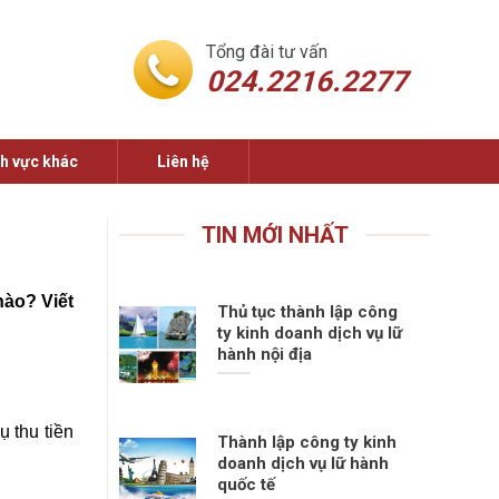
Tổng đài tư vấn
024.2216.2277
nh vực khác
Liên hệ
TIN MỚI NHẤT
nào? Viết
Thủ tục thành lập công
ty kinh doanh dịch vụ lữ
hành nội địa
 thu tiền
Thành lập công ty kinh
doanh dịch vụ lữ hành
quốc tế