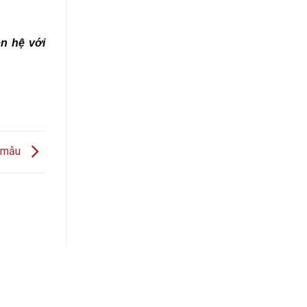
ên hệ với
g mẫu