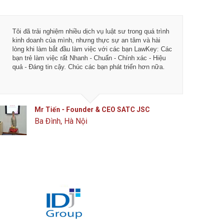
Tôi đã trải nghiệm nhiều dịch vụ luật sư trong quá trình
Từ khi 
kinh doanh của mình, nhưng thực sự an tâm và hài
vụ tư vấ
lòng khi làm bắt đầu làm việc với các bạn LawKey: Các
LawKey 
bạn trẻ làm việc rất Nhanh - Chuẩn - Chính xác - Hiệu
chuyên 
quả - Đáng tin cậy. Chúc các bạn phát triển hơn nữa.
ngày càn
của IDJ
Mr Tiến - Founder & CEO SATC JSC
Ba Đình, Hà Nội