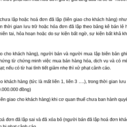
chưa lập hoặc hoá đơn đã lập (liên giao cho khách hàng) nh
thời gian lưu trữ hoặc hóa đơn đã lập theo bảng kê bán lẻ 
hiên tai, hỏa hoạn hoặc do sự kiện bất ngờ, sự kiện bất khả k
ao cho khách hàng), người bán và người mua lập biên bản gh
chứng từ chứng minh việc mua bán hàng hóa, dịch vụ và có một 
t; nếu có từ hai tình tiết giảm nhẹ thì xử phạt cảnh cáo.
khách hàng (tức là mất liên 1, liên 3 ….), trong thời gian lưu 
10.000.000 đồng)
iên giao cho khách hàng) khi cơ quan thuế chưa ban hành quyế
oá đơn đã lập sai và đã xóa bỏ (người bán đã lập hoá đơn khác
n bị phạt cảnh cáo.