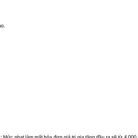
ào.
ức phạt làm mất hóa đơn giá trị gia tăng đầu ra sẽ từ 4.000