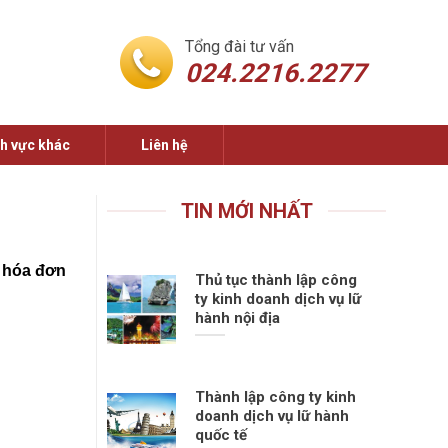
Tổng đài tư vấn
024.2216.2277
nh vực khác
Liên hệ
TIN MỚI NHẤT
 hóa đơn
Thủ tục thành lập công
ty kinh doanh dịch vụ lữ
hành nội địa
Thành lập công ty kinh
doanh dịch vụ lữ hành
quốc tế