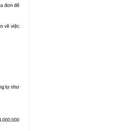
óa đơn để
n về việc
ng tự như
4.000.000