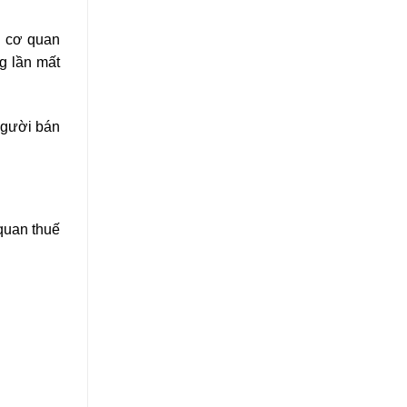
g cơ quan
g lần mất
người bán
quan thuế