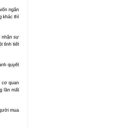
 vốn ngân
g khác thì
i nhận sự
tình tiết
hành quyết
g cơ quan
g lần mất
người mua