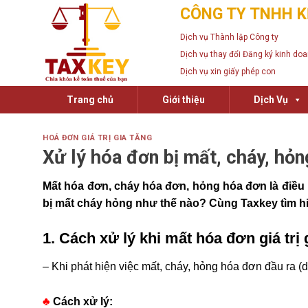
Skip
CÔNG TY TNHH K
to
Dịch vụ Thành lập Công ty
content
Dịch vụ thay đổi Đăng ký kinh do
Dịch vụ xin giấy phép con
Trang chủ
Giới thiệu
Dịch Vụ
HOÁ ĐƠN GIÁ TRỊ GIA TĂNG
Xử lý hóa đơn bị mất, cháy, hỏn
Mất hóa đơn, cháy hóa đơn, hỏng hóa đơn là điề
bị mất cháy hỏng như thế nào? Cùng Taxkey tìm hi
1. Cách xử lý khi mất hóa đơn giá trị 
– Khi phát hiện việc mất, cháy, hỏng hóa đơn đầu ra (d
♣
Cách xử lý: