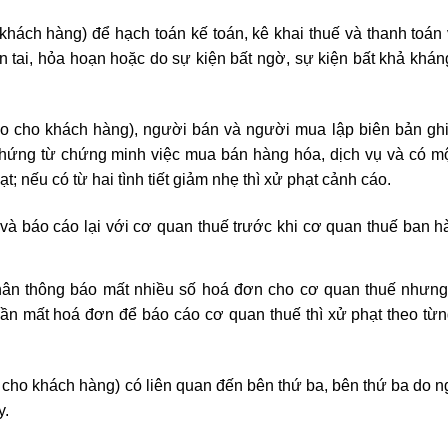
 khách hàng) để hạch toán kế toán, kê khai thuế và thanh toán
n tai, hỏa hoạn hoặc do sự kiện bất ngờ, sự kiện bất khả khán
ao cho khách hàng), người bán và người mua lập biên bản gh
chứng từ chứng minh việc mua bán hàng hóa, dịch vụ và có một 
t; nếu có từ hai tình tiết giảm nhẹ thì xử phạt cảnh cáo.
báo cáo lại với cơ quan thuế trước khi cơ quan thuế ban 
nhân thông báo mất nhiều số hoá đơn cho cơ quan thuế nhưn
lần mất hoá đơn để báo cáo cơ quan thuế thì xử phạt theo từn
o cho khách hàng) có liên quan đến bên thứ ba, bên thứ ba do 
y.